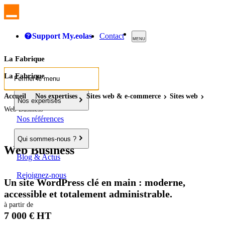
Support My.eolas
Contact
MENU
La Fabrique
La Fabrique
Fermer le menu
Accueil
Nos expertises
Sites
web
& e-commerce
Sites
web
Nos expertises
Web Business
Nos références
Qui sommes-nous ?
Web Business
Blog & Actus
Rejoignez-nous
Un site WordPress clé en main : moderne,
accessible et totalement administrable.
à partir de
7 000 € HT