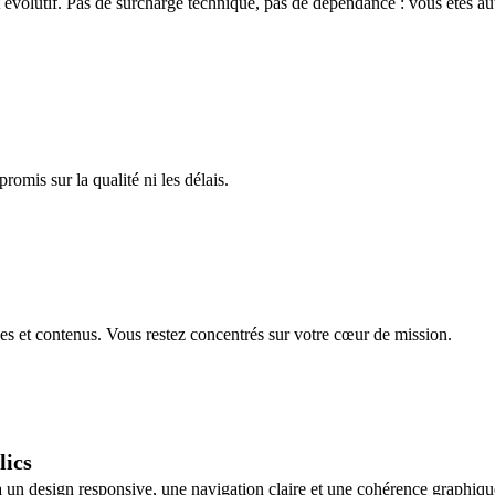
t évolutif. Pas de surcharge technique, pas de dépendance : vous êtes
omis sur la qualité ni les délais.
es et contenus. Vous restez concentrés sur votre cœur de mission.
lics
à un design responsive, une navigation claire et une cohérence graphiqu