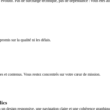
t évolutif. Pas de surcharge technique, pas de dépendance : vous êtes
omis sur la qualité ni les délais.
es et contenus. Vous restez concentrés sur votre cœur de mission.
lics
à un design responsive, une navigation claire et une cohérence graphiqu