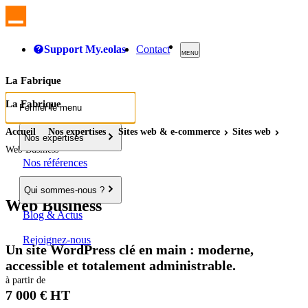
Support My.eolas
Contact
MENU
La Fabrique
La Fabrique
Fermer le menu
Accueil
Nos expertises
Sites
web
& e-commerce
Sites
web
Nos expertises
Web Business
Nos références
Qui sommes-nous ?
Web Business
Blog & Actus
Rejoignez-nous
Un site WordPress clé en main : moderne,
accessible et totalement administrable.
à partir de
7 000 € HT