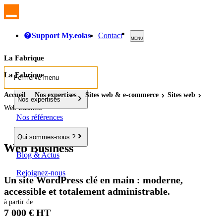
Support My.eolas
Contact
MENU
La Fabrique
La Fabrique
Fermer le menu
Accueil
Nos expertises
Sites
web
& e-commerce
Sites
web
Nos expertises
Web Business
Nos références
Qui sommes-nous ?
Web Business
Blog & Actus
Rejoignez-nous
Un site WordPress clé en main : moderne,
accessible et totalement administrable.
à partir de
7 000 € HT