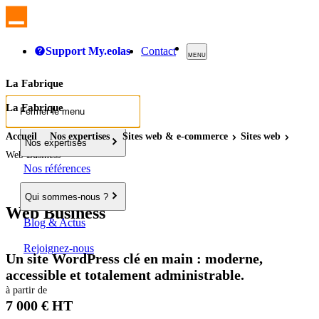
Support My.eolas
Contact
MENU
La Fabrique
La Fabrique
Fermer le menu
Accueil
Nos expertises
Sites
web
& e-commerce
Sites
web
Nos expertises
Web Business
Nos références
Qui sommes-nous ?
Web Business
Blog & Actus
Rejoignez-nous
Un site WordPress clé en main : moderne,
accessible et totalement administrable.
à partir de
7 000 € HT