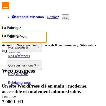
Support My.eolas
Contact
MENU
La Fabrique
La Fabrique
Fermer le menu
Accueil
Nos expertises
Sites
web
& e-commerce
Sites
web
Nos expertises
Web Business
Nos références
Qui sommes-nous ?
Web Business
Blog & Actus
Rejoignez-nous
Un site WordPress clé en main : moderne,
accessible et totalement administrable.
à partir de
7 000 € HT